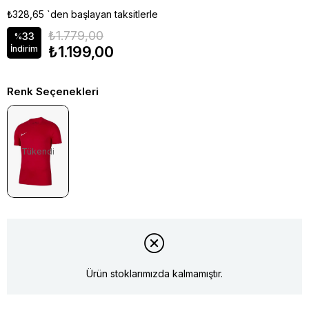
₺328,65
`den başlayan taksitlerle
₺1.779,00
33
%
₺1.199,00
İndirim
Renk Seçenekleri
Tükendi
Ürün stoklarımızda kalmamıştır.