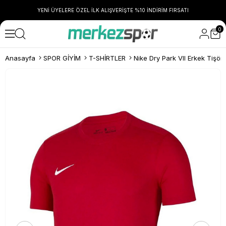
YENİ ÜYELERE ÖZEL İLK ALIŞVERİŞTE %10 İNDİRİM FIRSATI
0
Anasayfa
SPOR GİYİM
T-SHİRTLER
Nike Dry Park VII Erkek Tişö