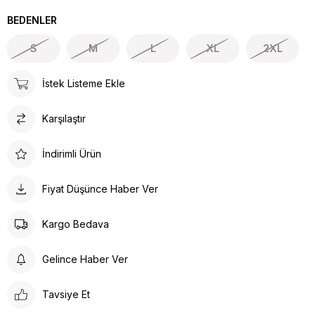
BEDENLER
S
M
L
XL
2XL
İstek Listeme Ekle
Karşılaştır
İndirimli Ürün
Fiyat Düşünce Haber Ver
Kargo Bedava
Gelince Haber Ver
Tavsiye Et