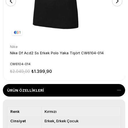
1
Nike
Nike Df Acd2 Ss Erkek Polo Yaka Tişört CW6104-014
CW6104-014
₺2.049,00
₺1.399,90
ÜRÜN ÖZELLIKLERI
Renk
Kırmızı
Cinsiyet
Erkek
Erkek Çocuk