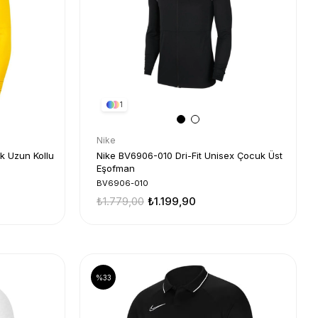
1
Nike
k Uzun Kollu
Nike BV6906-010 Dri-Fit Unisex Çocuk Üst
Eşofman
BV6906-010
₺1.779,00
₺1.199,90
%33