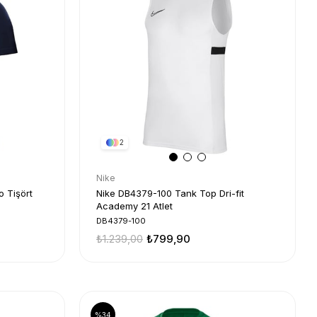
2
Nike
 Tişört
Nike DB4379-100 Tank Top Dri-fit
Academy 21 Atlet
DB4379-100
₺1.239,00
₺799,90
%34