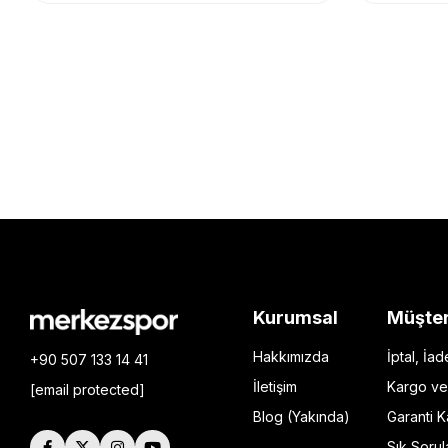
Kurumsal
Müşter
Hakkımızda
İptal, İa
+90 507 133 14 41
İletişim
Kargo ve
[email protected]
Blog (Yakında)
Garanti 
Hakkımızda
Sık Sorul