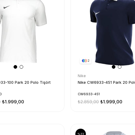
2
Nike
3-100 Park 20 Polo Tişört
Nike CW6933-451 Park 20 Polo
0
CW6933-451
0
₺1.999,00
₺2.859,00
₺1.999,00
%33