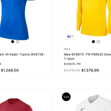
7
Nike
ark VII Kadın Tişörtü BV6728-
Nike BV6875-719 PARK20 Erke
T-Shirt
3
BV6875-719
₺1.249,00
₺2.019,00
₺1.379,90
%34