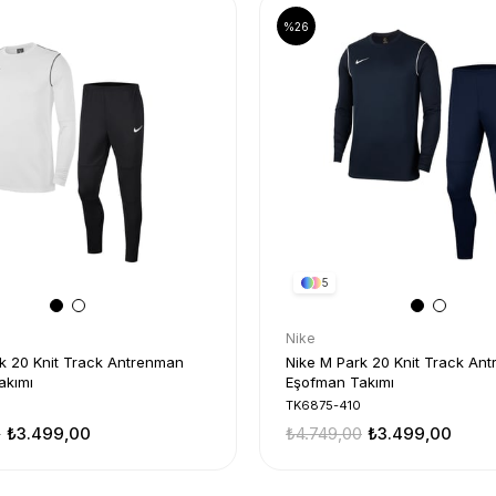
%26
5
Nike
k 20 Knit Track Antrenman
Nike M Park 20 Knit Track An
akımı
Eşofman Takımı
TK6875-410
0
₺3.499,00
₺4.749,00
₺3.499,00