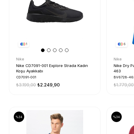
1
6
Nike
Nike
Nike CD7091-001 Explore Strada Kadın
Nike Dry P
Koşu Ayakkabı
463
CD7091-001
BV6728-46
₺3.199,00
₺2.249,90
₺1.779,00
%34
%34