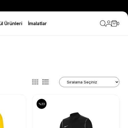
l Ürünleri
İmalatlar
0
%33