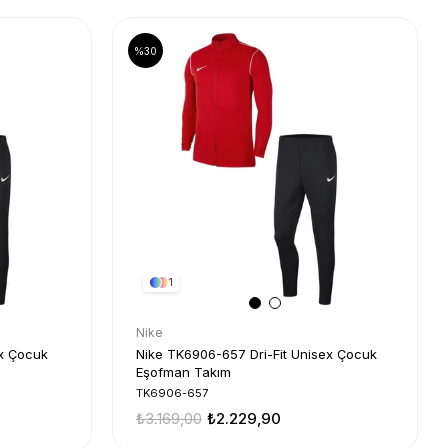
%30
1
Nike
ex Çocuk
Nike TK6906-657 Dri-Fit Unisex Çocuk
Eşofman Takım
TK6906-657
₺3.169,00
₺2.229,90