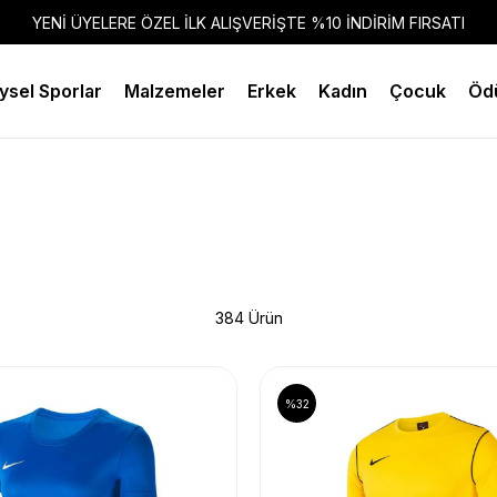
YENİ ÜYELERE ÖZEL İLK ALIŞVERİŞTE %10 İNDİRİM FIRSATI
ysel Sporlar
Malzemeler
Erkek
Kadın
Çocuk
Ödü
384 Ürün
%32