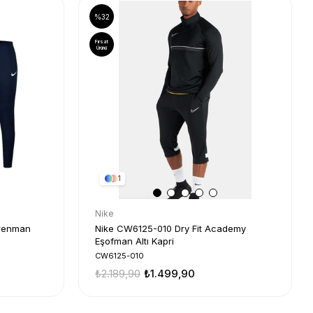
%32
Fırsat
Ürünü
1
Nike
trenman
Nike CW6125-010 Dry Fit Academy
Eşofman Altı Kapri
CW6125-010
₺2.189,90
₺1.499,90