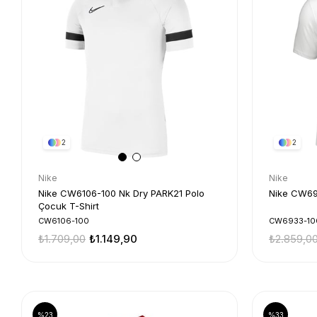
2
2
Nike
Nike
Nike CW6106-100 Nk Dry PARK21 Polo
Nike CW693
Çocuk T-Shirt
CW6106-100
CW6933-10
₺1.709,00
₺1.149,90
₺2.859,0
%23
%33