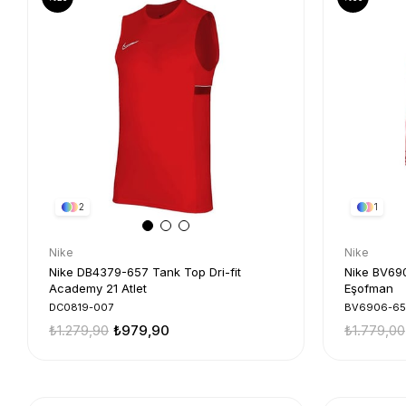
2
1
Nike
Nike
Nike DB4379-657 Tank Top Dri-fit
Nike BV690
Academy 21 Atlet
Eşofman
DC0819-007
BV6906-65
₺1.279,90
₺979,90
₺1.779,00