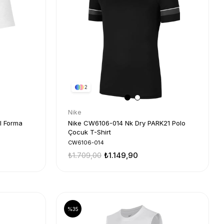
2
Nike
ol Forma
Nike CW6106-014 Nk Dry PARK21 Polo
Çocuk T-Shirt
CW6106-014
₺1.709,00
₺1.149,90
%35