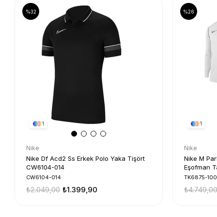
%32
%26
1
1
Nike
Nike
Nike Df Acd2 Ss Erkek Polo Yaka Tişört
Nike M Par
CW6104-014
Eşofman T
CW6104-014
TK6875-100
₺2.049,00
₺1.399,90
₺4.749,0