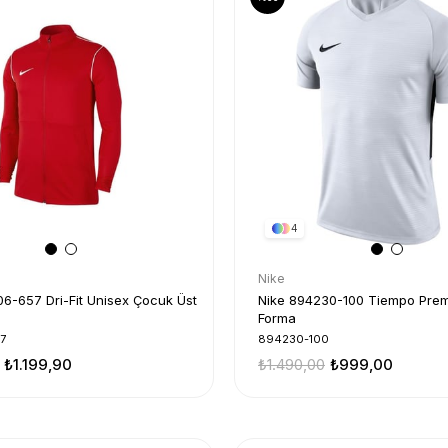
4
Nike
6-657 Dri-Fit Unisex Çocuk Üst
Nike 894230-100 Tiempo Prem
Forma
7
894230-100
₺1.199,90
₺1.490,00
₺999,00