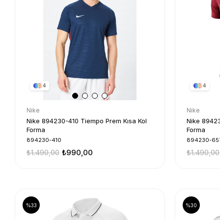
4
4
Nike
Nike
Nike 894230-410 Tiempo Prem Kısa Kol
Nike 8942
Forma
Forma
894230-410
894230-65
₺1.490,00
₺990,00
₺1.490,00
%33
%30