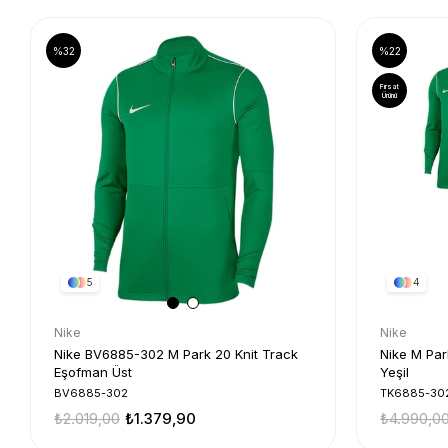
%32
%22
Fırsat
Ürünü
5
4
Nike
Nike
Nike BV6885-302 M Park 20 Knit Track
Nike M Park 20 K
Eşofman Üst
Yeşil
BV6885-302
TK6885-30
₺2.019,00
₺1.379,90
₺4.990,0