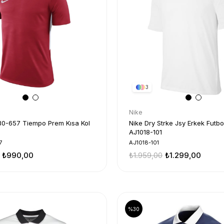
3
Nike
30-657 Tiempo Prem Kısa Kol
Nike Dry Strke Jsy Erkek Futb
AJ1018-101
7
AJ1018-101
₺990,00
₺1.959,00
₺1.299,00
%30