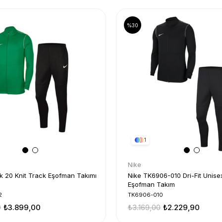
%30
1
Nike
nit Track Eşofman Takımı
Nike TK6906-010 Dri-Fit Unis
Eşofman Takım
2
TK6906-010
0
₺3.899,00
₺3.169,00
₺2.229,90