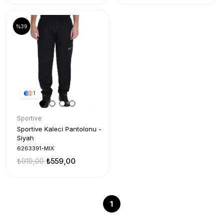
%39
1
Sportive
Sportive Kaleci Pantolonu -
Siyah
6263391-MIX
₺919,00
₺559,00
1