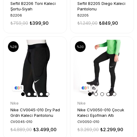
Seftil B2206 Toni Kaleci
Seftil B2205 Diego Kaleci
Şortu-Siyah
Pantolonu
B2206
B2205
₺759,00
₺399,90
₺1.249,00
₺849,90
%28
%30
1
1
Nike
Nike
Nike CV0045-010 Dry Pad
Nike CV0050-010 Çocuk
Grdn Kaleci Pantolonu
Kaleci Eşofman Altı
CV0045-010
CV0050-010
₺4.889,00
₺3.499,00
₺3.269,00
₺2.299,90