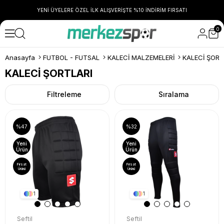
YENİ ÜYELERE ÖZEL İLK ALIŞVERİŞTE %10 İNDİRİM FIRSATI
0
Anasayfa
FUTBOL - FUTSAL
KALECİ MALZEMELERİ
KALECİ ŞORT
KALECİ ŞORTLARI
Filtreleme
Sıralama
%47
%32
Yeni
Yeni
Ürün
Ürün
Fırsat
Fırsat
Ürünü
Ürünü
1
1
Seftil
Seftil