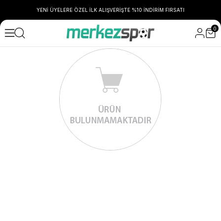
YENİ ÜYELERE ÖZEL İLK ALIŞVERİŞTE %10 İNDİRİM FIRSATI
0