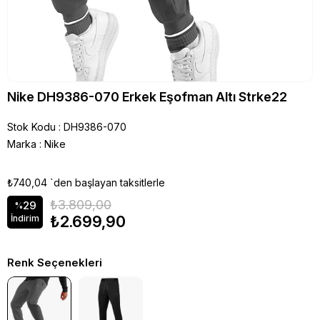
Nike DH9386-070 Erkek Eşofman Altı Strke22
Stok Kodu
DH9386-070
Marka
:
Nike
₺740,04
`den başlayan taksitlerle
₺3.809,00
29
%
₺2.699,90
İndirim
Renk Seçenekleri