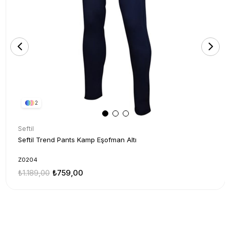
2
Seftil
Seftil Trend Pants Kamp Eşofman Altı
Z0204
₺1.189,00
₺759,00