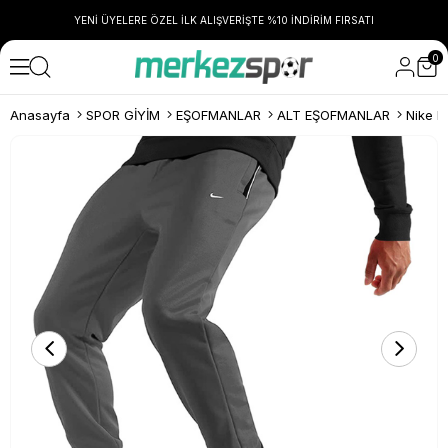
YENİ ÜYELERE ÖZEL İLK ALIŞVERİŞTE %10 İNDİRİM FIRSATI
0
Anasayfa
SPOR GİYİM
EŞOFMANLAR
ALT EŞOFMANLAR
Nike D