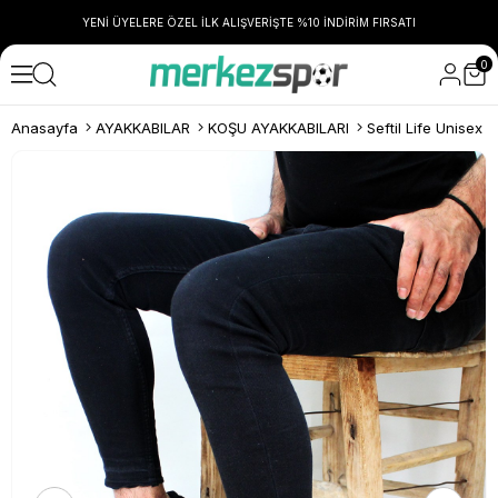
YENİ ÜYELERE ÖZEL İLK ALIŞVERİŞTE %10 İNDİRİM FIRSATI
0
Anasayfa
AYAKKABILAR
KOŞU AYAKKABILARI
Seftil Life Unisex