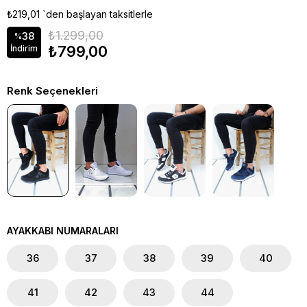
₺219,01
`den başlayan taksitlerle
₺1.299,00
38
%
₺799,00
İndirim
Renk Seçenekleri
AYAKKABI NUMARALARI
36
37
38
39
40
41
42
43
44