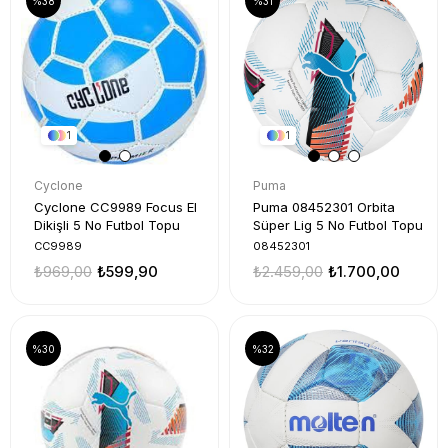
%38
%31
1
1
Cyclone
Puma
Cyclone CC9989 Focus El
Puma 08452301 Orbita
Dikişli 5 No Futbol Topu
Süper Lig 5 No Futbol Topu
CC9989
08452301
₺969,00
₺599,90
₺2.459,00
₺1.700,00
%30
%32