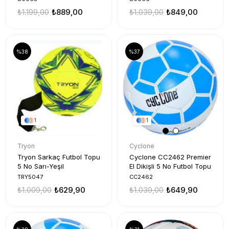
₺1.199,00
₺889,00
₺1.039,00
₺849,00
%38
%37
1
1
Tryon
Cyclone
Tryon Sarkaç Futbol Topu
Cyclone CC2462 Premier
5 No Sarı-Yeşil
El Dikişli 5 No Futbol Topu
TRY5047
CC2462
₺1.009,00
₺629,90
₺1.039,00
₺649,90