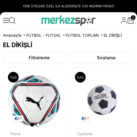
YENİ ÜYELERE ÖZEL İLK ALIŞVERİŞTE %10 İNDİRİM FIRSATI
0
Anasayfa
FUTBOL - FUTSAL
FUTBOL TOPLARI
EL DİKİŞLİ
EL DİKİŞLİ
Filtreleme
Sıralama
%26
%42
1
1
Puma
Cyclone