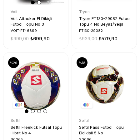
Voit
Tryon
Voit Attacker El Dikişli
Tryon FT130-29082 Futbol
Futbol Topu No 3
Topu 4 No Beyaz/Yeşil
VOIT-FT46699
FT130-29082
₺999,00
₺699,90
₺939,00
₺579,90
%26
%18
1
1
Seftil
Seftil
Seftil Freekıck Futsal Topu
Seftil Pass Futbol Topu
Hibrit No 4
Eldikişli 5 No
S0065
S0066