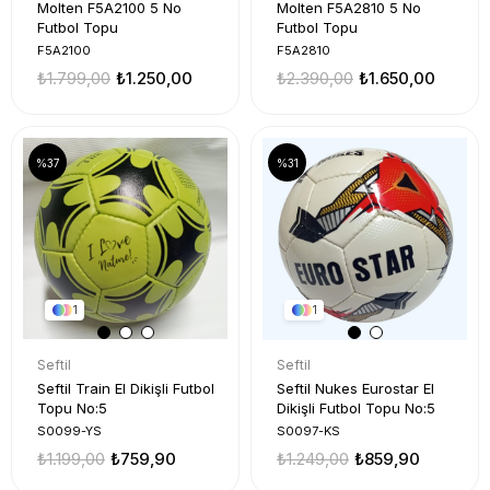
Molten F5A2100 5 No
Molten F5A2810 5 No
Futbol Topu
Futbol Topu
F5A2100
F5A2810
₺1.799,00
₺1.250,00
₺2.390,00
₺1.650,00
%37
%31
1
1
Seftil
Seftil
Seftil Train El Dikişli Futbol
Seftil Nukes Eurostar El
Topu No:5
Dikişli Futbol Topu No:5
S0099-YS
S0097-KS
₺1.199,00
₺759,90
₺1.249,00
₺859,90