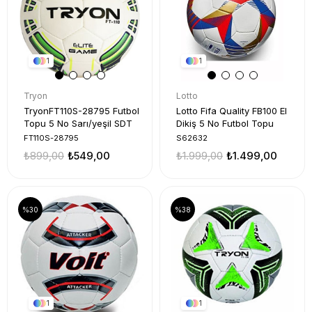
1
1
Tryon
Lotto
TryonFT110S-28795 Futbol
Lotto Fifa Quality FB100 El
Topu 5 No Sarı/yeşil SDT
Dikiş 5 No Futbol Topu
FT110S-28795
S62632
₺899,00
₺549,00
₺1.999,00
₺1.499,00
%30
%38
1
1