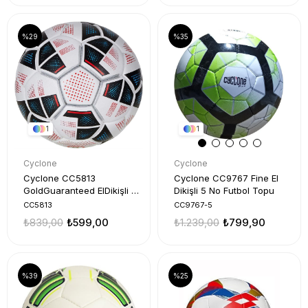
%29
%35
1
1
Cyclone
Cyclone
Cyclone CC5813
Cyclone CC9767 Fine El
GoldGuaranteed ElDikişli 4
Dikişli 5 No Futbol Topu
No FTopu
CC5813
CC9767-5
₺839,00
₺599,00
₺1.239,00
₺799,90
%39
%25