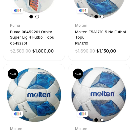
1
1
Puma
Molten
Puma 08452201 Orbita
Molten F5A1710 5 No Futbol
Süper Lig 4 Futbol Topu
Topu
08452201
F5A1710
₺2.589,00
₺1.800,00
₺1.690,00
₺1.150,00
%31
%31
1
1
Molten
Molten