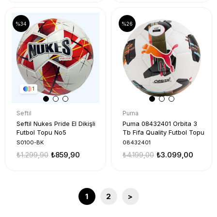
%34
%26
1
Seftil
Puma
Seftil Nukes Pride El Dikişli
Puma 08432401 Orbita 3
Futbol Topu No5
Tb Fifa Quality Futbol Topu
S0100-BK
08432401
₺1.299,90
₺859,90
₺4.199,00
₺3.099,00
1
2
>