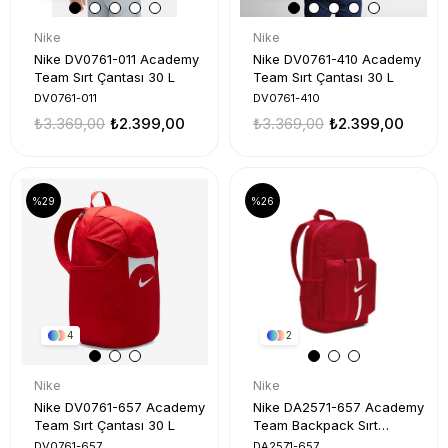
Nike
Nike
Nike DV0761-011 Academy
Nike DV0761-410 Academy
Team Sırt Çantası 30 L
Team Sırt Çantası 30 L
DV0761-011
DV0761-410
₺3.369,00
₺2.399,00
₺3.369,00
₺2.399,00
%29
%26
4
2
Nike
Nike
Nike DV0761-657 Academy
Nike DA2571-657 Academy
Team Sırt Çantası 30 L
Team Backpack Sırt
Çantası
DV0761-657
DA2571-657