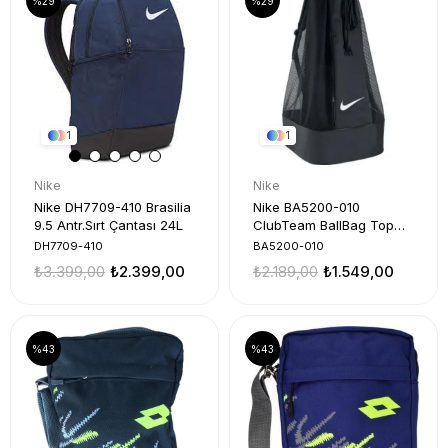
%29
%29
1
1
Nike
Nike
Nike DH7709-410 Brasilia
Nike BA5200-010
9.5 Antr.Sırt Çantası 24L
ClubTeam BallBag Top
Taşıma Çanta
DH7709-410
BA5200-010
₺3.399,00
₺2.399,00
₺2.189,00
₺1.549,00
%43
%43