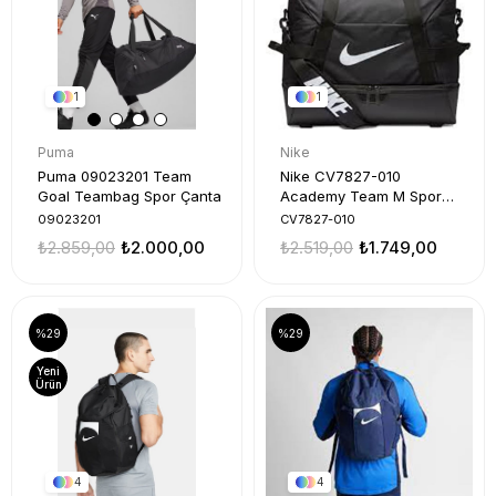
1
1
Puma
Nike
Puma 09023201 Team
Nike CV7827-010
Goal Teambag Spor Çanta
Academy Team M Spor
Çanta
09023201
CV7827-010
₺2.859,00
₺2.000,00
₺2.519,00
₺1.749,00
%29
%29
Yeni
Ürün
4
4