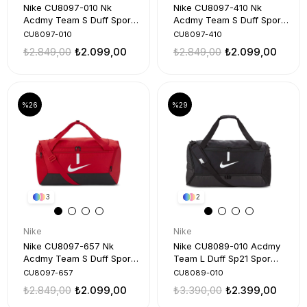
Nike CU8097-010 Nk
Nike CU8097-410 Nk
Acdmy Team S Duff Spor
Acdmy Team S Duff Spor
Çanta
Çanta
CU8097-010
CU8097-410
₺2.849,00
₺2.099,00
₺2.849,00
₺2.099,00
%26
%29
3
2
Nike
Nike
Nike CU8097-657 Nk
Nike CU8089-010 Acdmy
Acdmy Team S Duff Spor
Team L Duff Sp21 Spor
Çanta
Çanta
CU8097-657
CU8089-010
₺2.849,00
₺2.099,00
₺3.390,00
₺2.399,00