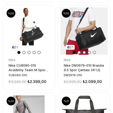
%26
%30
1
1
Nike
Nike
Nike CU8090-010
Nike DM3976-010 Brasilia
Academy Team M Spor
9.5 Spor Çantası (41 Lt)
Çanta
CU8090-010
DM3976-010
₺3.249,00
₺2.399,00
₺2.999,00
₺2.099,00
%30
%31