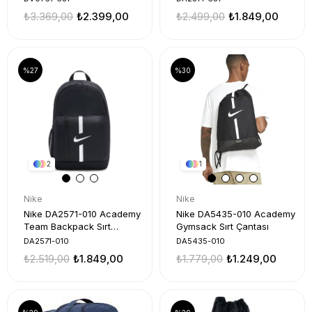
₺3.369,00
₺2.399,00
₺2.499,00
₺1.849,00
%27
%30
2
1
Nike
Nike
Nike DA2571-010 Academy
Nike DA5435-010 Academy
Team Backpack Sırt
Gymsack Sırt Çantası
Çantası
DA2571-010
DA5435-010
₺2.519,00
₺1.849,00
₺1.779,00
₺1.249,00