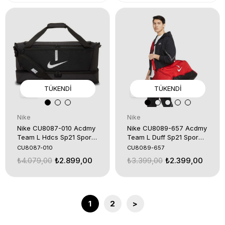
TÜKENDI
TÜKENDI
1
1
Nike
Nike
Nike CU8087-010 Acdmy
Nike CU8089-657 Acdmy
Team L Hdcs Sp21 Spor
Team L Duff Sp21 Spor
Çanta
Çanta
CU8087-010
CU8089-657
₺4.079,00
₺2.899,00
₺3.399,00
₺2.399,00
1
2
>