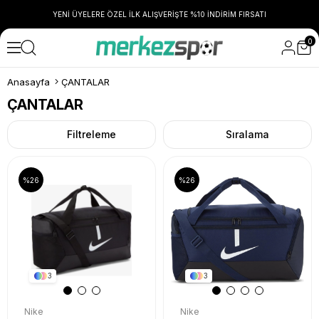
YENİ ÜYELERE ÖZEL İLK ALIŞVERİŞTE %10 İNDİRİM FIRSATI
0
Anasayfa
ÇANTALAR
ÇANTALAR
Filtreleme
Sıralama
%26
%26
3
3
Nike
Nike