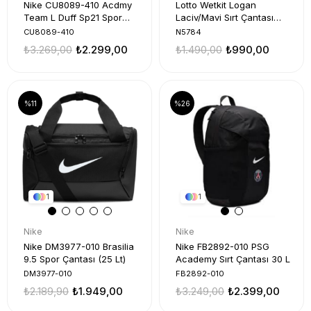
Nike CU8089-410 Acdmy
Lotto Wetkit Logan
Team L Duff Sp21 Spor
Laciv/Mavi Sırt Çantası
Çanta
N5784
CU8089-410
N5784
₺3.269,00
₺2.299,00
₺1.490,00
₺990,00
%11
%26
1
1
Nike
Nike
Nike DM3977-010 Brasilia
Nike FB2892-010 PSG
9.5 Spor Çantası (25 Lt)
Academy Sırt Çantası 30 L
DM3977-010
FB2892-010
₺2.189,90
₺1.949,00
₺3.249,00
₺2.399,00