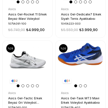
Asics
Asics
Asics Gel-Rocket 11 Erkek
Asics Gel-Dedicate7 Erkek
Beyaz-Mavi Voleybol
Siyah Tenis Ayakkabısı
1071A091-100
1041A223-003
₺6.749,00
₺4.999,00
₺5.559,00
₺3.999,90
%28
%26
2
1
Asics
Asics
Asics Gel-Tactic Erkek
Asics Gel-Task MT3 Mavi
Beyaz Gri Voleybol
Erkek Voleybol Ayakkabısı
Ayakkabı
1071A065-100
1071A078-402