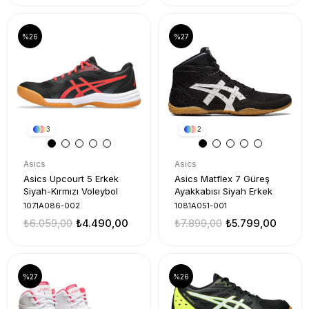
%26
%27
3
2
Asics
Asics
Asics Upcourt 5 Erkek
Asics Matflex 7 Güreş
Siyah-Kırmızı Voleybol
Ayakkabısı Siyah Erkek
1071A086-002
1081A051-001
₺6.059,00
₺4.490,00
₺7.899,00
₺5.799,00
%27
%26