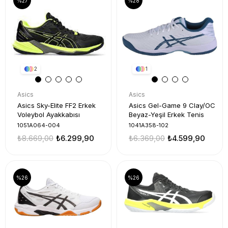
%27
%28
2
1
Asics
Asics
Asics Sky-Elite FF2 Erkek
Asics Gel-Game 9 Clay/OC
Voleybol Ayakkabısı
Beyaz-Yeşil Erkek Tenis
1051A064-004
1041A358-102
₺8.669,00
₺6.299,90
₺6.369,00
₺4.599,90
%26
%26