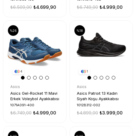
₺6.509,00
₺4.699,90
₺6.749,00
₺4.999,00
%26
%18
4
1
Asics
Asics
Asics Gel-Rocket 11 Mavi
Asics Patroıt 13 Kadın
Erkek Voleybol Ayakkabısı
Siyah Koşu Ayakkabısı
1071A091-400
1012B312-002
₺6.749,00
₺4.999,00
₺4.899,00
₺3.999,00