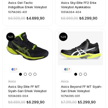
Asics Gel-Tactic
Asics Sky-Elite FF2 Erke
IndigoBlue Erkek Voleybol
Voleybol Ayakkabısı
1071A065-401
1051A064-404
₺6.509,00
₺4.699,90
₺8.669,00
₺6.299,90
%27
%28
1
1
Asics
Asics
Asics Sky Elite FF MT
Asics Beyond FF MT Siyah-
Siyah-Sarı Erkek Voleybol
Sarı Erkek Voleybol
1051A065-004
1071A095-001
₺8.669,00
₺6.299,90
₺7.319,00
₺5.299,90