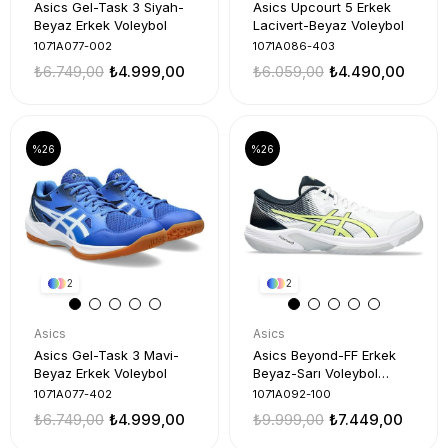
Asics Gel-Task 3 Siyah-
Asics Upcourt 5 Erkek
Beyaz Erkek Voleybol
Lacivert-Beyaz Voleybol
1071A077-002
1071A086-403
₺6.749,00
₺4.999,00
₺6.059,00
₺4.490,00
%26
%26
2
2
Asics
Asics
Asics Gel-Task 3 Mavi-
Asics Beyond-FF Erkek
Beyaz Erkek Voleybol
Beyaz-Sarı Voleybol
Ayakkabı
1071A077-402
1071A092-100
₺6.749,00
₺4.999,00
₺9.999,00
₺7.449,00